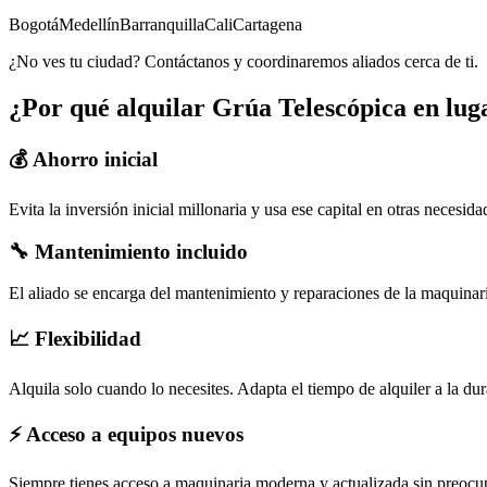
Bogotá
Medellín
Barranquilla
Cali
Cartagena
¿No ves tu ciudad? Contáctanos y coordinaremos aliados cerca de ti.
¿Por qué alquilar
Grúa Telescópica
en lug
💰 Ahorro inicial
Evita la inversión inicial millonaria y usa ese capital en otras necesid
🔧 Mantenimiento incluido
El aliado se encarga del mantenimiento y reparaciones de la maquina
📈 Flexibilidad
Alquila solo cuando lo necesites. Adapta el tiempo de alquiler a la du
⚡ Acceso a equipos nuevos
Siempre tienes acceso a maquinaria moderna y actualizada sin preocup