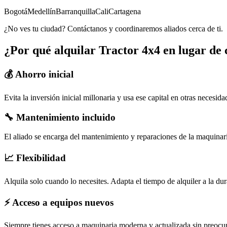
Bogotá
Medellín
Barranquilla
Cali
Cartagena
¿No ves tu ciudad? Contáctanos y coordinaremos aliados cerca de ti.
¿Por qué alquilar
Tractor 4x4
en lugar de
💰 Ahorro inicial
Evita la inversión inicial millonaria y usa ese capital en otras necesid
🔧 Mantenimiento incluido
El aliado se encarga del mantenimiento y reparaciones de la maquina
📈 Flexibilidad
Alquila solo cuando lo necesites. Adapta el tiempo de alquiler a la du
⚡ Acceso a equipos nuevos
Siempre tienes acceso a maquinaria moderna y actualizada sin preocup